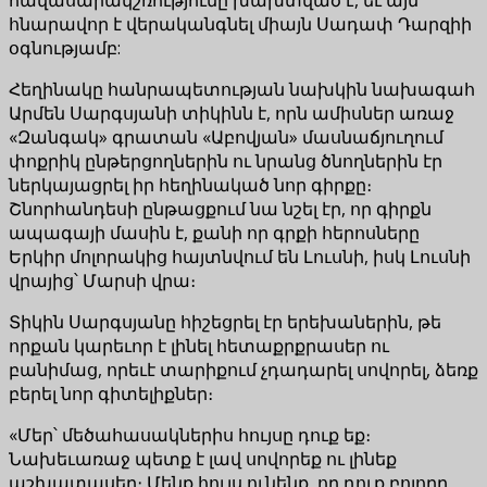
հնարավոր է վերականգնել միայն Սադափ Դարզիի
օգնությամբ:
Հեղինակը հանրապետության նախկին նախագահ
Արմեն Սարգսյանի տիկինն է, որն ամիսներ առաջ
«Զանգակ» գրատան «Աբովյան» մասնաճյուղում
փոքրիկ ընթերցողներին ու նրանց ծնողներին էր
ներկայացրել իր հեղինակած նոր գիրքը։
Շնորհանդեսի ընթացքում նա նշել էր, որ գիրքն
ապագայի մասին է, քանի որ գրքի հերոսները
Երկիր մոլորակից հայտնվում են Լուսնի, իսկ Լուսնի
վրայից՝ Մարսի վրա։
Տիկին Սարգսյանը հիշեցրել էր երեխաներին, թե
որքան կարեւոր է լինել հետաքրքրասեր ու
բանիմաց, որեւէ տարիքում չդադարել սովորել, ձեռք
բերել նոր գիտելիքներ։
«Մեր՝ մեծահասակներիս հույսը դուք եք։
Նախեւառաջ պետք է լավ սովորեք ու լինեք
աշխատասեր։ Մենք հույս ունենք, որ դուք բոլորդ