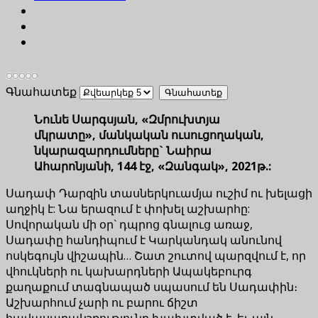
Գնահատեք
Նունե Սարգսյան, «Զմրուխտյա
մկրատը», մանկական ուսուցողական,
նկարազարդումները` Նաիրա
Ահարոնյանի, 144 էջ, «Զանգակ», 2021թ.:
Սադափ Դարզին տասներկուամյա ուշիմ ու խելացի
աղջիկ է: Նա երազում է փոխել աշխարհը:
Սովորական մի օր` դպրոց գնալուց առաջ,
Սադափը հանդիպում է Կարկանդակ անունով
ոսկեգույն վիշապին… Շատ շուտով պարզվում է, որ
վհուկների ու կախարդների Ապակեբուրգ
քաղաքում տագնապած սպասում են Սադափին։
Աշխարհում չարի ու բարու ճիշտ
հավասարակշռությունը խախտված է, եւ այն