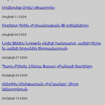
Սոմերսեթ Մոեմ «Թատրոն»
Հուլիսի 11 2026
Ռոբերտ Գրին «Իշխանության 48 օրենքները»
Հուլիսի 04 2026
Նոյել Ջենիս-Նորթոն «Ավելի հանդարտ, ավելի հեշտ
եւ ավելի երջանիկ ծնողավարում»
Հունիսի 27 2026
Պաուլ Բիխել, Լինդա Ֆաաս «Բանալի ծաղիկը»
Հունիսի 20 2026
Հենրիխ Մխիթարյան «Իմ կյանքը՝ միշտ
կենտրոնում»
Հունիսի 13 2026