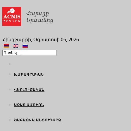
Հինգշաբթի, Օգոստոսի 06, 2026
ԽՄԲԱԳՐԱԿԱՆ
ՎԵՐԼՈՒԾԱԿԱՆ
ԱԶԱՏ ԱՄԲԻՈՆ
ՇԱԲԱԹՎԱ ԱՆՑՈՒԴԱՐՁ