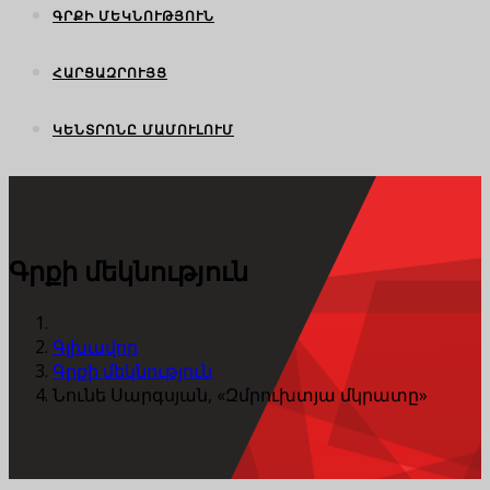
ԳՐՔԻ ՄԵԿՆՈՒԹՅՈՒՆ
ՀԱՐՑԱԶՐՈՒՅՑ
ԿԵՆՏՐՈՆԸ ՄԱՄՈՒԼՈՒՄ
Գրքի մեկնություն
Գլխավոր
Գրքի մեկնություն
Նունե Սարգսյան, «Զմրուխտյա մկրատը»