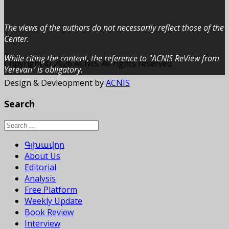
The views of the authors do not necessarily reflect those of the
Center.
While citing the content, the reference to "ACNIS ReView from
Copyright © 2026 ACNIS. All rights reserved.
Yerevan” is obligatory.
Design & Devleopment by
ACNIS
Search
Գլխավոր
About Us
Editorial
Analysis
Free Platform
Weekly Update
Book Review
Interview