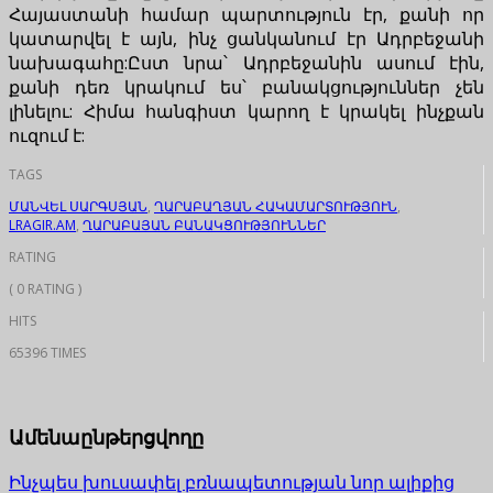
Հայաստանի համար պարտություն էր, քանի որ
կատարվել է այն, ինչ ցանկանում էր Ադրբեջանի
նախագահը:Ըստ նրա՝ Ադրբեջանին ասում էին,
քանի դեռ կրակում ես՝ բանակցություններ չեն
լինելու: Հիմա հանգիստ կարող է կրակել ինչքան
ուզում է:
TAGS
ՄԱՆՎԵԼ ՍԱՐԳՍՅԱՆ
,
ՂԱՐԱԲԱՂՅԱՆ ՀԱԿԱՄԱՐՏՈՒԹՅՈՒՆ
,
LRAGIR.AM
,
ՂԱՐԱԲԱՅԱՆ ԲԱՆԱԿՑՈՒԹՅՈՒՆՆԵՐ
RATING
( 0 RATING )
HITS
65396 TIMES
Ամենաընթերցվողը
Ինչպես խուսափել բռնապետության նոր ալիքից