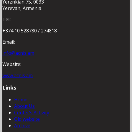
Yerznkian 75, 0033
Yerevan, Armenia
Tel.:
+374 10 528780 / 274818
Email:
info@acnis.am
Website:
www.acnis.am
Links
Home
About Us
Center’s Activity
Old website
Archive