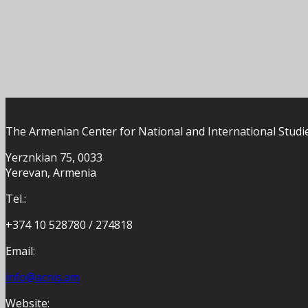
The Armenian Center for National and International Studi
Yerznkian 75, 0033
Yerevan, Armenia
Tel.:
+374 10 528780 / 274818
Email:
info@acnis.am
Website: