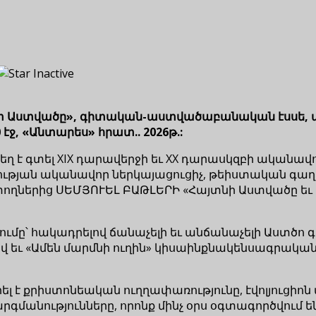
այտ Աստվածը», գիտական-աստվածաբանական էսսե, ա
էջ, «Անտարես» հրատ.. 2026թ.:
 է գտել XIX դարավերջի եւ XX դարասկզբի ականավո
ւթյան ականավոր ներկայացուցիչ, թեիստական գաղ
երից ՍԵՄՅՈՒԵԼ ԲԱԹԼԵՐԻ «Հայտնի Աստվածը եւ 
ալումը՝ հակադրելով ճանաչելի եւ անճանաչելի Աստծ
 եւ «Ամեն մարմնի ուղին» կիսաինքնակենսագրականով
իրել է քրիստոնեական ուղղափառությունը, էվոլյուցի
գմանությունները, որոնք մինչ օրս օգտագործվում ե