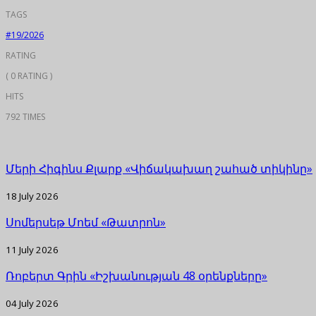
TAGS
#19/2026
RATING
( 0 RATING )
HITS
792 TIMES
Մերի Հիգինս Քլարք «Վիճակախաղ շահած տիկինը»
18 July 2026
Սոմերսեթ Մոեմ «Թատրոն»
11 July 2026
Ռոբերտ Գրին «Իշխանության 48 օրենքները»
04 July 2026