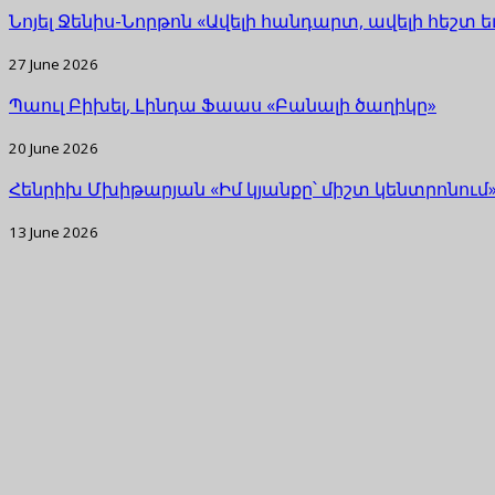
Նոյել Ջենիս-Նորթոն «Ավելի հանդարտ, ավելի հեշտ 
27 June 2026
Պաուլ Բիխել, Լինդա Ֆաաս «Բանալի ծաղիկը»
20 June 2026
Հենրիխ Մխիթարյան «Իմ կյանքը՝ միշտ կենտրոնում
13 June 2026