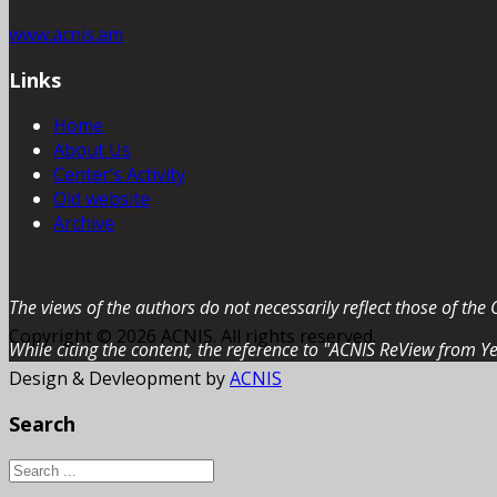
www.acnis.am
Links
Home
About Us
Center’s Activity
Old website
Archive
The views of the authors do not necessarily reflect those of the 
Copyright © 2026 ACNIS. All rights reserved.
While citing the content, the reference to "ACNIS ReView from Ye
Design & Devleopment by
ACNIS
Search