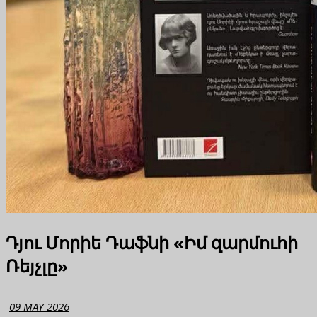
Դյու Մորիե Դաֆնի «Իմ զարմուհի
Ռեյչլը»
09 MAY 2026