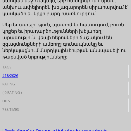
մահվան մեջ: Սակայն, երբ հանդիպում է նրան,
անխուսափելիորեն խելագարորեն սիրահարվում է՝
կասկածի եւ կրքի բարդ խառնուրդում:
Սեր եւ ատելություն, պատիժ եւ հատուցում, բուռն
կրքեր եւ իրադարձությունների խելահեղ
արագություն. վեպի հերոսները ճաշակում են
զգացմունքների ամբողջ գունապնակը եւ
ներկայացնում մարդկային էության անսպասելի ու
թաքնված նրբությունները:
TAGS
#18/2026
RATING
( 0 RATING )
HITS
788 TIMES
Մերի Հիգինս Քլարք «Վիճակախաղ շահած