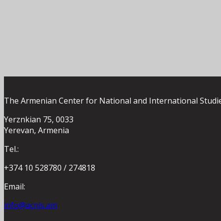
The Armenian Center for National and International Studi
Yerznkian 75, 0033
Yerevan, Armenia
Tel.:
+374 10 528780 / 274818
Email:
info@acnis.am