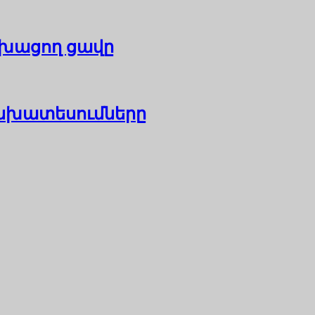
մխացող ցավը
նխատեսումները