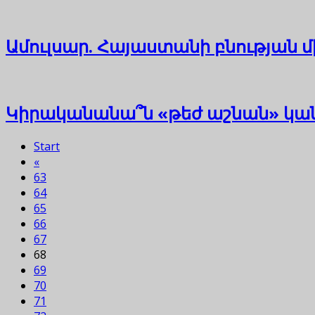
Ամուլսար. Հայաստանի բնության 
Կիրականանա՞ն «թեժ աշնան» կա
Start
«
63
64
65
66
67
68
69
70
71