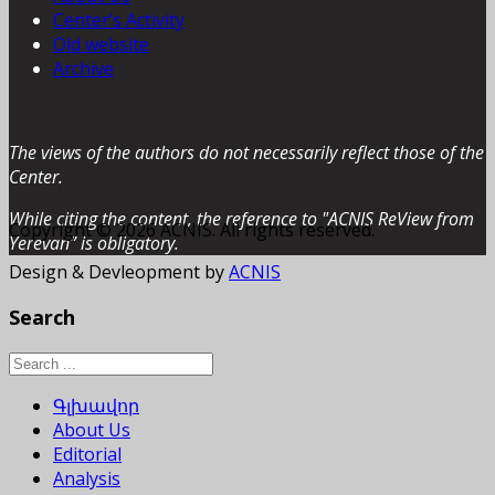
Center’s Activity
Old website
Archive
The views of the authors do not necessarily reflect those of the
Center.
While citing the content, the reference to "ACNIS ReView from
Copyright © 2026 ACNIS. All rights reserved.
Yerevan” is obligatory.
Design & Devleopment by
ACNIS
Search
Գլխավոր
About Us
Editorial
Analysis