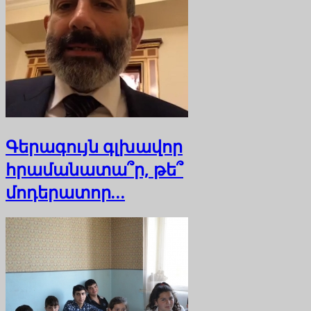
Գերագույն գլխավոր
հրամանատա՞ր, թե՞
մոդերատոր…