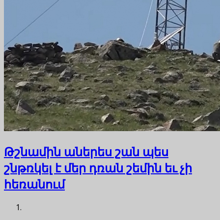
Թշնամին աներես շան պես
շնթռկել է մեր դռան շեմին եւ չի
հեռանում