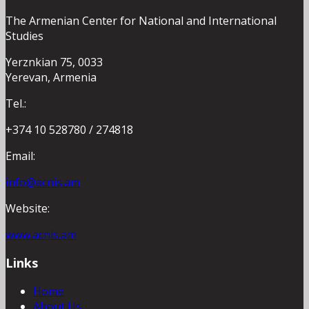
The Armenian Center for National and International
Studies
Yerznkian 75, 0033
Yerevan, Armenia
Tel.:
+374 10 528780 / 274818
Email:
info@acnis.am
Website:
www.acnis.am
Links
Home
About Us