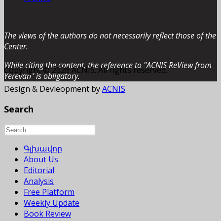
The views of the authors do not necessarily reflect those of the
Center.
While citing the content, the reference to "ACNIS ReView from
Copyright © 2026 ACNIS. All rights reserved.
Yerevan” is obligatory.
Design & Devleopment by
ACNIS
Search
Գլխավոր
About Us
Editorial
Analysis
Free Platform
Weekly Update
Book Review