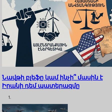
Նավթի բլեֆը կամ ինչի՞ մասին է
Իրանի դեմ պատերազմը