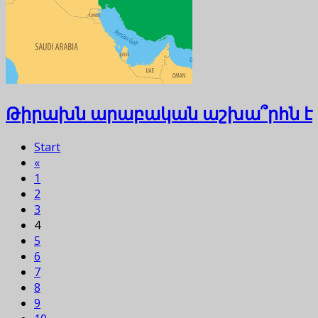
Թիրախն արաբական աշխա՞րհն է
Start
«
1
2
3
4
5
6
7
8
9