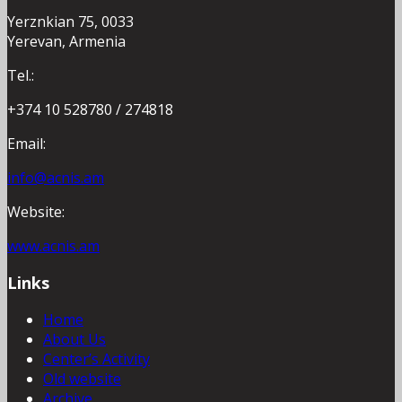
Yerznkian 75, 0033
Yerevan, Armenia
Tel.:
+374 10 528780 / 274818
Email:
info@acnis.am
Website:
www.acnis.am
Links
Home
About Us
Center’s Activity
Old website
Archive