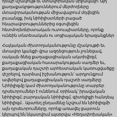
դեպի մշակույթ եւ մտավորական միջավայր։ Այդ
քաղաքակրթություններում մերժողները
մտավորականության միջավայրում մղվեցին
լուսանցք, իսկ նիհիլիստների բացած
հնարավորություններից օգտվեցին
հետմոդեռնիստական ուտուպիստները, որոնք
ունեին տնտեսական ու սոցիալական երազանքներ:
Հայկական ժխտողականությունը մշակույթի եւ
մտավոր կյանքի վրա ազդեցություն չունեցավ,
սակայն ծնեց քաղաքացիական ակտիվիզմ,
քաղաքացիական հասարակության սաղմեր եւ,
քաղաքական դաշտի արհեստական կառուցվածքը
փշրելով, դարձավ իշխանություն՝ արդյունքում
ավերելով քաղաքացիական դաշտի սաղմերը:
Նիհիլիզմը կամ ժխտողականությունը տարբեր
դրսեւորումներ է ունենում. օրինակ՝ իրավական
նիհիլիզմ, բարոյական նիհիլիզմ, գիտելիքի հանդեպ
նիհիլիզմ… Այստեղ ընդամենը նշվում են նիհիլիզմի
այն դրսեւորումները, որոնք առավել ցայտուն
կերպով են նկատվում այսօրվա «հեղափոխական»