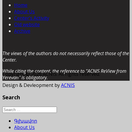
Home
About Us
Center’s Activity
Old website
Archive
The views of the authors do not necessarily reflect those of the
Center.
While citing the content, the reference to "ACNIS ReView from
Copyright © 2026 ACNIS. All rights reserved.
Yerevan” is obligatory.
Design & Devleopment by
ACNIS
Search
Գլխավոր
About Us