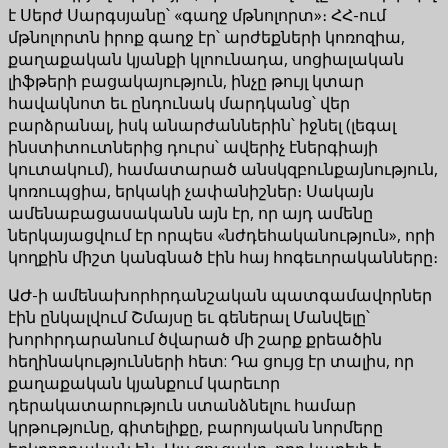
է Սերժ Սարգսյանը՝ «գաղջ մթնոլորտ»։ ՀՀ-ում
մթնոլորտն իրոք գաղջ էր՝ արժեքների կոռոզիա,
քաղաքական կյանքի կլոունադա, սոցիալական
լիֆթերի բացակայություն, ինչը թույլ կտար
հավակնոտ եւ ընդունակ մարդկանց՝ վեր
բարձրանալ, իսկ անարժաններին՝ իջնել (լեգալ
ինստիտուտներից դուրս՝ ավերիչ էներգիայի
կուտակում), համատարած անսկզբունքայնություն,
կոռուպցիա, երկակի չափանիշներ։ Սակայն
ամենաբացասականն այն էր, որ այդ ամենը
ներկայացվում էր որպես «նժդեհականություն», որի
կողքին միշտ կանգնած էին հայ հոգեւորականները։
ԱԺ-ի ամենախորհրդանշական պատգամավորներ
էին ընկալվում Շմայսը եւ գեներալ Մանվելը՝
խորհրդարանում ծվարած մի շարք քրեածին
հեղինակությունների հետ: Դա ցույց էր տալիս, որ
քաղաքական կյանքում կարեւոր
դերակատարություն ստանձնելու համար
կրթությունը, գիտելիքը, բարոյական նորմերը