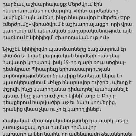
դարձավ աշխարհայացք: Մերժվում էին
ինստիտուտներ ու մարդիկ, «հին» արժեքները,
այսինքն՝ այն ամենը, ինչը հնարավոր է մերժել։ Երբ
«մերժումը» վերածվում է աշխարհայացքի, որի վրա
կառուցվում է պետական քաղաքականություն, այն
դառնում է նիհիլիզմ՝ ժխտողականություն։
Նիցշեն նիհիլիզմի պատճառները բացատրում էր
Աստծո եւ եղած բարոյական նորմերի հանդեպ
հավատի կորստով, իսկ 19-րդ դարի ռուս սոցիալ-
դեմոկրատ Պիսարեւը երիտասարդության
գործողությունների ծրագիրը հետեւյալ կերպ էր
պատկերացնում. «Ինչը հնարավոր է փշրել, պետք է
փշրվի, ինչը կկարողանա դիմադրել՝ պահպանել է
պետք, ինչը ջարդուփշուր կլինի՝ աղբ է։ Բոլոր
դեպքերում հարվածիր աջ եւ ձախ կողմերից,
դրանից վնաս չկա ու չի էլ կարող լինել»։
Հայկական ժխտողականությունը դատարկ տեղը
չառաջացավ, դրա համար հիմնավոր
նախադրյալներ կային, որ ամենալավը ձեւակերպել