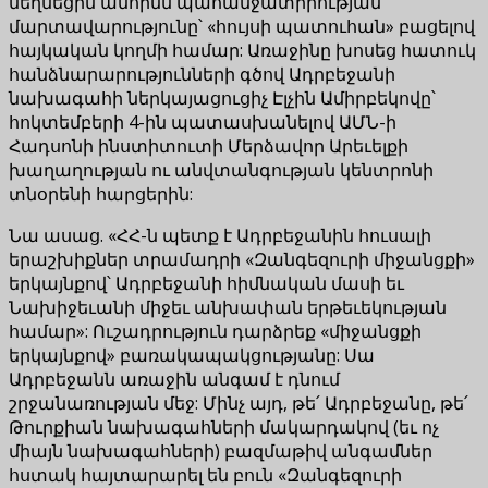
մեղմեցին անհիմն պահանջատիրության
մարտավարությունը՝ «հույսի պատուհան» բացելով
հայկական կողմի համար: Առաջինը խոսեց հատուկ
հանձնարարությունների գծով Ադրբեջանի
նախագահի ներկայացուցիչ Էլչին Ամիրբեկովը՝
հոկտեմբերի 4-ին պատասխանելով ԱՄՆ-ի
Հադսոնի ինստիտուտի Մերձավոր Արեւելքի
խաղաղության ու անվտանգության կենտրոնի
տնօրենի հարցերին:
Նա ասաց. «ՀՀ-ն պետք է Ադրբեջանին հուսալի
երաշխիքներ տրամադրի «Զանգեզուրի միջանցքի»
երկայնքով՝ Ադրբեջանի հիմնական մասի եւ
Նախիջեւանի միջեւ անխափան երթեւեկության
համար»: Ուշադրություն դարձրեք «միջանցքի
երկայնքով» բառակապակցությանը: Սա
Ադրբեջանն առաջին անգամ է դնում
շրջանառության մեջ: Մինչ այդ, թե՛ Ադրբեջանը, թե՛
Թուրքիան նախագահների մակարդակով (եւ ոչ
միայն նախագահների) բազմաթիվ անգամներ
հստակ հայտարարել են բուն «Զանգեզուրի