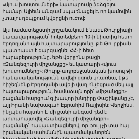
«մյուս խոստումների» կատարումը ձգձգելու
համար: Ալիեւն անգամ սպառնացել է, որ կամովին
չտալու դեպքում կվերցնի ուժով:
Այս համատեքստի շրջանակում է նաեւ Թուրքիայի
կառավարության՝ հոկտեմբերի 10-ի նիստից հետո
Էրդողանի այն հայտարարությունը, թե Թուրքիան
պատրաստ է զարգացնել ՀՀ-ի հետ
հարաբերությունը, եթե վերջինս բացի
«Զանգեզուրի միջանցքը» եւ կատարի «մյուս
խոստումները»: Թուրք-ադրբեջանական խոսույթի
հակասականությունն ավելի ցցուն կդառնա, եթե
հիշեցնենք Էրդողանի ավելի վաղ հնչեցրած մեկ այլ
հայտարարություն, համաձայն որի՝ «միջանցքի»
բացման հարցում գլխավոր խնդիրը Փաշինյանը չէ,
այլ Իրանի նախագահ Էբրահիմ Ռայիսին: Վերջինս,
ինչպես հայտնի է, մի քանի անգամ դեմ է
արտահայտվել «Զանգեզուրի միջանցքի»
բացմանը՝ հավաստիացնելով, որ թույլ չի տա հայ-
իրանական սահմանին պատմականորեն
ձեւավորված իրավիճակի որեւէ փոփոխություն,