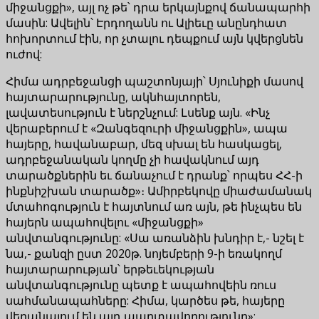
միջանցքի», այլ ոչ թե՝ դրա երկայնքով ճանապարհի
մասին: Ավելին՝ Էրդողանն ու Ալիեւը անընդհատ
հոխորտում էին, որ չտալու դեպքում այն կվերցնեն
ուժով:
Հիմա ադրբեջանցի պաշտոնյայի՝ Սյունիքի մասով
հայտարարությունը, ակնհայտորեն,
լավատեսություն է ներշնչում: Լսենք այն. «Ինչ
վերաբերում է «Զանգեզուրի միջանցքին», ապա
հայերը, հավանաբար, մեզ սխալ են հասկացել,
ադրբեջանական կողմը չի հավակնում այդ
տարածքներին եւ ճանաչում է դրանք՝ որպես ՀՀ-ի
ինքնիշխան տարածք»։ Ամիրբեկովը միաժամանակ
մտահոգություն է հայտնում առ այն, թե ինչպես են
հայերն ապահովելու «միջանցքի»
անվտանգությունը: «Սա առանձին խնդիր է,- նշել է
նա,- քանզի ըստ 2020թ. նոյեմբերի 9-ի եռակողմ
հայտարարության՝ երթեւեկության
անվտանգությունը պետք է ապահովեին ռուս
սահմանապահները: Հիմա, կարծես թե, հայերը
վերանայում են այդ պարտավորությունը»: