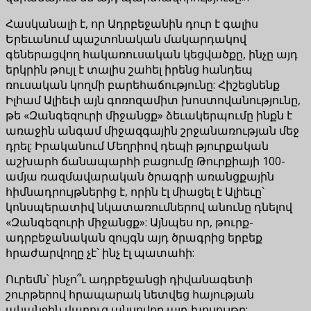
Հասկանալի է, որ Ադրբեջանին դուր է գալիս
Երեւանում պաշտոնական մակարդակով
գեներացվող հակառուսական կեցվածքը, ինչը այդ
երկրին թույլ է տալիս շահել իրենց հանդեպ
ռուսական կողմի բարեհաճությունը: Հիշեցնենք
Իլհամ Ալիեւի այն գոռոզամիտ խոստովանությունը,
թե «Զանգեզուրի միջանցք» ձեւակերպումը ինքն է
առաջին անգամ միջազգային շրջանառության մեջ
դրել: Իրականում Մեղրիով դեպի թյուրքական
աշխարհ ճանապարհի բացումը Թուրքիայի 100-
ամյա ռազմավարական ծրագրի առանցքային
հիմնադրույթներից է, որին էլ միացել է Ալիեւը՝
կոնսպերատիվ նկատառումներով անունը դնելով
«Զանգեզուրի միջանցք»: Այնպես որ, թուրք-
ադրբեջանական զույգն այդ ծրագրից երբեք
հրաժարվողը չէ՝ ինչ էլ պատահի:
Ուրեմն՝ ինչո՞ւ ադրբեջանցի դիվանագետի
շուրթերով հրապարակ նետվեց հայության
ականջին վաղուց անսովոր այդ խոսույթը: