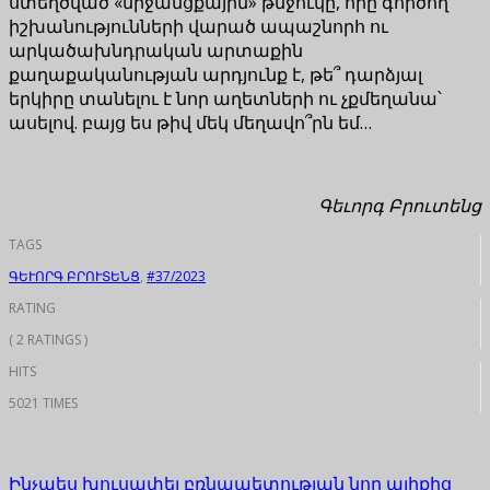
ստեղծված «միջանցքային» թնջուկը, որը գործող
իշխանությունների վարած ապաշնորհ ու
արկածախնդրական արտաքին
քաղաքականության արդյունք է, թե՞ դարձյալ
երկիրը տանելու է նոր աղետների ու չքմեղանա՝
ասելով. բայց ես թիվ մեկ մեղավո՞րն եմ…
Գեւորգ Բրուտենց
TAGS
ԳԵՒՈՐԳ ԲՐՈՒՏԵՆՑ
,
#37/2023
RATING
( 2 RATINGS )
HITS
5021 TIMES
Ինչպես խուսափել բռնապետության նոր ալիքից