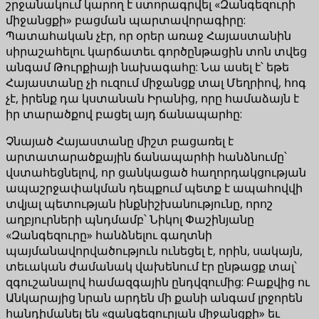
շրջանակում կարող է ստորագրվել «Զանգեզուրի
միջանցքի» բացման պարտավորագիրը:
Պատահական չէր, որ օրեր առաջ Հայաստանին
սիրաշահելու կարճատեւ գործընթացին տոն տվեց
անգամ Թուրքիայի նախագահը: Նա ասել է՝ եթե
Հայաստանը չի ուզում միջանցք տալ Մեղրիով, հոգ
չէ, իրենք դա կստանան Իրանից, որը համաձայն է
իր տարածքով բացել այդ ճանապարհը:
Չնայած Հայաստանը միշտ բացառել է
արտատարածքային ճանապարհի հանձնումը՝
վստահեցնելով, որ ցանկացած հաղորդակցության
ապաշրջափակման դեպքում պետք է ապահովվի
տվյալ պետության ինքնիշխանությունը, որոշ
աղբյուրների պնդմամբ՝ Նիկոլ Փաշինյանը
«Զանգեզուրը» հանձնելու գաղտնի
պայմանավորվածություն ունեցել է, որին, սակայն,
տեւական ժամանակ վախենում էր ընթացք տալ՝
զգուշանալով համազգային ընդվզումից: Բաքվից ու
Անկարայից նրան արդեն մի քանի անգամ լրջորեն
հանդիմանել են «զանգեզուրյան միջանցքի» եւ