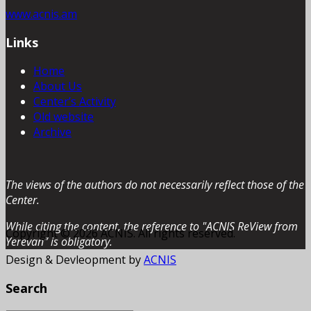
www.acnis.am
Links
Home
About Us
Center’s Activity
Old website
Archive
The views of the authors do not necessarily reflect those of the
Center.
While citing the content, the reference to "ACNIS ReView from
Copyright © 2026 ACNIS. All rights reserved.
Yerevan” is obligatory.
Design & Devleopment by
ACNIS
Search