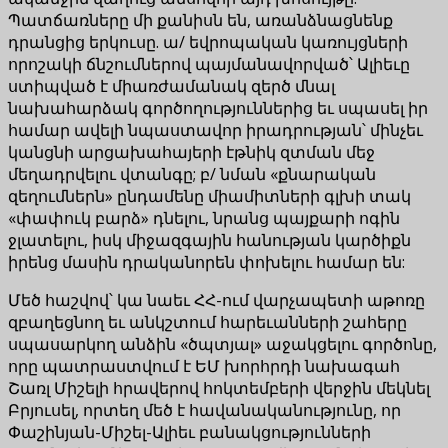
Պատճառները մի քանիսն են, առանձնացնենք
դրանցից երկուսը. ա/ եվրոպական կառույցների
որոշակի ճնշումներով պայմանավորված՝ Ալիեւը
ստիպված է միառժամանակ զերծ մնալ
նախահարձակ գործողություններից եւ սպասել իր
համար ավելի նպաստավոր իրադրության՝ մինչեւ
կանցնի արցախահայերի էթնիկ զտման մեջ
մեղադրվելու վտանգը; բ/ նման «քնարական
զեղումներն» ընդամենը միամիտների գլխի տակ
«փափուկ բարձ» դնելու, նրանց պայքարի ոգին
ջլատելու, իսկ միջազգային հանության կարծիքն
իրենց մասին դրականորեն փոխելու համար են:
Մեծ հաշվով՝ կա նաեւ ՀՀ-ում վարչապետի աթոռը
զբաղեցնող եւ անկշտում հարեւանների շահերը
սպասարկող անձին «ծպտյալ» աջակցելու գործոնը,
որը պատրաստվում է ԵՄ խորհրդի նախագահ
Շառլ Միշելի հրավերով հոկտեմբերի վերջին մեկնել
Բրյուսել, որտեղ մեծ է հավանականությունը, որ
Փաշինյան-Միշել-Ալիեւ բանակցությունների