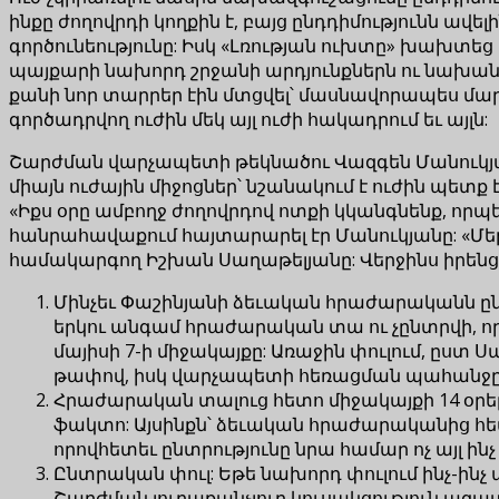
ինքը ժողովրդի կողքին է, բայց ընդդիմությունն ավ
գործունեությունը: Իսկ «Լռության ուխտը» խախտ
պայքարի նախորդ շրջանի արդյունքներն ու նախանշ
քանի նոր տարրեր էին մտցվել՝ մասնավորապես մարզ
գործադրվող ուժին մեկ այլ ուժի հակադրում եւ այլն:
Շարժման վարչապետի թեկնածու Վազգեն Մանուկյան
միայն ուժային միջոցներ՝ նշանակում է ուժին պետք է
«Իքս օրը ամբողջ ժողովրդով ոտքի կկանգնենք, որպե
հանրահավաքում հայտարարել էր Մանուկյանը: «Մեր 
համակարգող Իշխան Սաղաթելյանը: Վերջինս իրենց 
Մինչեւ Փաշինյանի ձեւական հրաժարականն ը
երկու անգամ հրաժարական տա ու չընտրվի, որպ
մայիսի 7-ի միջակայքը: Առաջին փուլում, ըստ 
թափով, իսկ վարչապետի հեռացման պահանջը հն
Հրաժարական տալուց հետո միջակայքի 14 օրեր
ֆակտո: Այսինքն՝ ձեւական հրաժարականից հ
որովհետեւ ընտրությունը նրա համար ոչ այլ ին
Ընտրական փուլ: Եթե նախորդ փուլում ինչ-ին
Շարժման յուրաքանչյուր կուսակցություն ազատ 