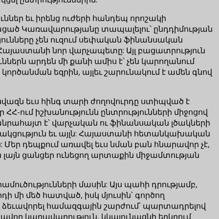
ւններ եւ իրենց ուժերի հանդեպ որոշակի
ւլացած Կառավարությանը տապալելու՝ ընդդիմության
յունները չեն ուզում սեփական ֆինանսական
ա Հայաստանի նոր վարչապետը: Այլ բացատրություն
ւններն արդեն մի քանի ամիս է՝ չեն կարողանում
ործանման եզրին, այլեւ շարունակում է ամեն գնով
նվազն եւս հինգ տարի ժողովուրդը ստիպված է
ՀՀ-ում իշխանությունն ընտրությունների միջոցով
նրահայտ է՝ վարչական ու ֆինանսական լծակների
 աջակցություն եւ այլն: Հայաստանի հետանկախական
: Մեր դեպքում առավել եւս նման բան հնարավոր չէ,
ն լայն ցանցեր ունեցող արտաքին միջամտության
ուծությունների մասին: Այս պահի դրությամբ,
ի մի մեծ հատված, իսկ մյուսին՝ գործող
ով ձեւավորել համազգային շարժում՝ պարտադրելով
կավոր կառավարություն, կկայունացնի երկրում