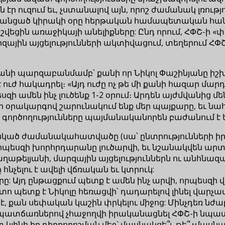
ելին էր ուզում եւ, չստանալով այն, որոշ ժամանակ լ
եց անցած կիրակի օրը հերթական համապետական հա
վեցին առաջիկայի անելիքները: Ընդ որում, ՀՓՇ-ի 
ային այցելությունների ակտիվացում, տեղերում ՀՓՇ
ի պարզաբանմամբ՝ քանի որ Նիկոլ Փաշինյանը իշխա
 ուժ հակադրել։ «Այդ ուժը ոչ թե մի քանի հազար մարդն
սզի ամեն ինչ լուծենք 1-2 օրում։ Արդեն այժմվանից
օրակարգով շարունակում ենք մեր պայքարը, եւ նահա
գործողությունները պայմանականորեն բաժանում է եր
նկած ժամանակահատվածը (սա՝ ընտրությունների ի
եսզի խորհրդարանը լուծարվի, եւ նշանակվեն արտահե
Սաղաթելյանի, մարզային այցելություններն ու անհնազա
չելու է ավելի վճռական եւ կտրուկ:
ը: Այդ ընթացքում պետք է ամեն ինչ արվի, որպեսզ
ետո պետք է Նիկոլը հեռացվի՝ դադարելով լինել 
չ է, քան սեփական կաշին փրկելու միջոց: Մինչդեռ նժ
չ պատճառներով չհաջողվի իրականացնել ՀՓՇ-ի նպատ
կլինի իր դիրքորոշման մեջ` մասնակցե՞լ, թե՞ չմասնա