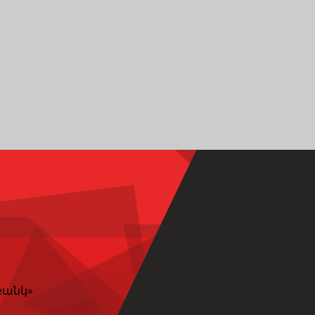
բանկ»