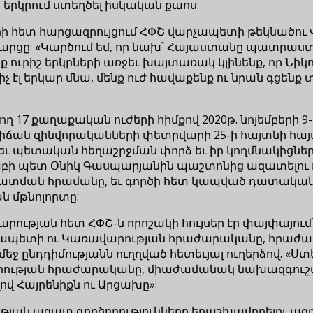
րկրում ստեղծել իսկական քաոս:
ի հետ հարցազրույցում ՀՓՇ վարչապետի թեկնածու 
հարցը: «Կարծում եմ, որ նախ՝ Հայաստանը պատրաստ 
Մենք ուրիշ երկրների առջեւ խայտառակ կլինենք, որ Նի
 քիչ էլ երկար մնա, մենք ուժ հավաքենք ու նրան գցենք
17 քաղաքական ուժերի հիմքով 2020թ. նոյեմբերի 
իճան զինվորականների փետրվարի 25-ի հայտնի հայ
բրեւ պետական հեղաշրջման փորձ եւ իր կողմնակիցնե
տաբի պետ Օնիկ Գասպարյանին պաշտոնից ազատելու 
զատման հրամանը, եւ գործի հետ կապված դատական 
 մթնոլորտը:
ության հետ ՀՓՇ-ն որոշակի հույսեր էր փայփայում՝
րչապետի ու Կառավարության հրաժարականը, հրաժարվե
մեջ ընդդիմությանն ուղղված հետեւյալ ուղերձով. 
րության հրաժարականը, միաժամանակ նախազգուշացն
ով Հայրենիքն ու Արցախը»:
ւթյան ազատ գործողությունները երաշխավորելու ազ