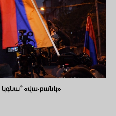
» կգնա՞ «վա-բանկ»