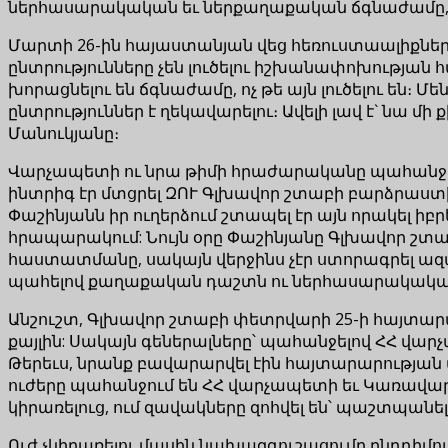
ներհասարակական եւ ներքաղաքական ճգնաժամը, ե
Մարտի 26-ին հայաստանյան վեց հեռուստաալիքներ
ընտրությունները չեն լուծելու իշխանափոխության 
խորացնելու են ճգնաժամը, ոչ թե այն լուծելու են։ 
ընտրություններ է ղեկավարելու։ Ավելի լավ է` նա մի
Մանուկյանը։
Վարչապետի ու նրա թիմի հրաժարականը պահանջող 
ինտրիգ էր մտցրել ԶՈՒ Գլխավոր շտաբի բարձրաստ
Փաշինյանն իր ուղերձում շտապել էր այն որակել ի
հրապարակում: Նույն օրը Փաշինյանը Գլխավոր շ
հաստատմանը, սակայն վերջինս չէր ստորագրել ա
պահելով քաղաքական դաշտն ու ներհասարակական
Անշուշտ, Գլխավոր շտաբի փետրվարի 25-ի հայտարար
քայլին: Սակայն գեներալները՝ պահանջելով ՀՀ վա
Թերեւս, նրանք բավարարվել էին հայտարարության 
ուժերը պահանջում են ՀՀ վարչապետի եւ Կառավա
կիրառելուց, ում զավակները զոհվել են՝ պաշտպանել
Ուժ չկիրառելու մասին նախազգուշացումը ընդդիմո