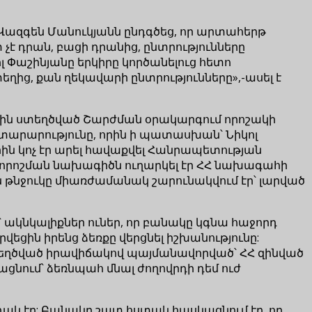
Վազգեն Մանուկյանն ընդգծեց, որ արտահերթ
չէ դրան, բացի դրանից, ընտրությունները
կոլ Փաշինյանը երկիրը կործանելուց հետո
 տեղից, քան ղեկավարի ընտրությունները»,-ասել է
9-ին ստեղծված Շարժման օրակարգում որոշակի
տարարությունը, որին ի պատասխան՝ Նիկոլ
րին կոչ էր արել հավաքվել Հանրապետության
որոշման նախագիծն ուղարկել էր ՀՀ նախագահի
թնջուկը միառժամանակ շարունակվում էր՝ լարված
 ակնկալիքներ ուներ, որ բանակը կգնա հաջորդ
ցին իրենց ձեռքը վերցնել իշխանությունը:
«Ստեղծված իրավիճակով պայմանավորված՝ ՀՀ զինված
ում՝ ձեռնպահ մնալ ժողովրդի դեմ ուժ
դակ էր: Բանակը շատ հստակ հասկացնում էր, որ