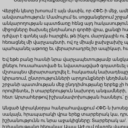
Վերջին կետը խոսում է այն մասին, որ ՀՓՇ-ի մեջ, 
անվստահություն: Մամուլում եւ սոցցանցերում շր
անկարողության պատճառը հենց այդ հակասությունն
միջոցները ծախսել ընդհանուր գործի վրա, քանզի հ
դժվար է գտնել այն հարցին, թե ինչու մարդկային ո
հեռացնել մի վարչապետի, ով ոչ միայն ջախջախիչ պ
պահպանել աթոռը եւ վերարտադրել իր ապիկար, հա
Եվ եթե բանը հասնի նրա վարչապետությամբ անցկացվ
լինելու հուսահատված եւ նվաստացված գոյատեւել 
մշտապես վերարտադրվել է, հակառակ նախադեպը չ
կիրառում, ընտրությունների արդյունքների կեղծմա
շրջանի պատմության մեջ ընդդիմությանը երբեք չի հ
որովհետեւ, ի տարբերություն նախորդ անգամների, 
հետ: Արտահերթով իշխանափոխության հասնելու՝ ըն
Անցած կիրակնօրյա հանրահավաքում ՀՓՇ-ն խոսեց ի
սակայն, հրապարակի վրա երեք տարբերակ կա, դրանց
իշխանությունն ու նրա աջակիցները: Տարբերակ ա/.
իշխանությանը հեռանալ: Ապա ԱԺ-ում ընտրել վարչա