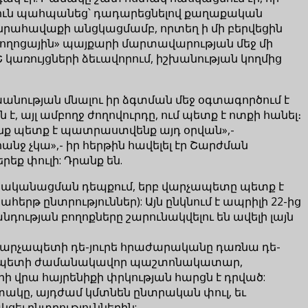
ռություն պահպանեց՝ դադարեցնելով քաղաքական
նրահավաքի անցկացմամբ, որտեղ ի մի բերվեցին
«փողոցային» պայքարի մարտավարության մեջ մի
 կառույցների ձեւավորում, իշխանության կողմից
նության մնալու իր ձգտման մեջ օգտագործում է
 է, այլ ամբողջ ժողովուրդը, ում պետք է ոտքի հանել։
 մենք պետք է պատրաստվենք այդ օրվան»,-
նջ չկա»,- իր հերթին հավելել էր Շարժման
եք փուլի: Դրանք են.
րականացման դեպքում, երբ վարչապետը պետք է
րթ ընտրություններ): Այն ընկնում է ապրիլի 22-ից
նդության բողոքները շարունակվելու են ավելի լայն
ի վարչապետի դե-յուրե հրաժարականը դառնա դե-
վարչապետի ժամանակավոր պաշտոնակատար,
արի վրա հայրենիքի փրկության հարցն է դրված:
ակը, այդժամ կմտնեն ընտրական փուլ, եւ
կցել ընտրություններին: