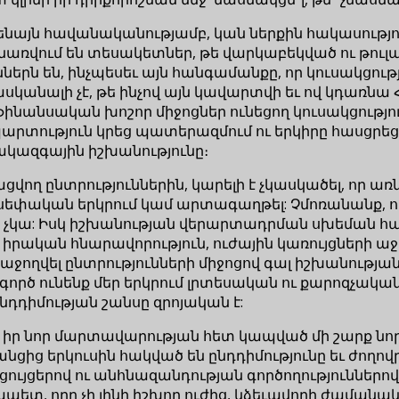
ամենայն հավանականությամբ, կան ներքին հակասությո
ջանառվում են տեսակետներ, թե վարկաբեկված ու թո
երն են, ինչպեսեւ այն հանգամանքը, որ կուսակցութ
ասկանալի չէ, թե ինչով այն կավարտվի եւ ով կդառն
ւ ֆինանսական խոշոր միջոցներ ունեցող կուսակցությո
արտություն կրեց պատերազմում ու երկիրը հասցրեց կ
կազգային իշխանությունը։
ող ընտրություններին, կարելի է չկասկածել, որ առ
սեփական երկրում կամ արտագաղթել: Չմոռանանք, որ 
կա: Իսկ իշխանության վերարտադրման սխեման հա
ն իրական հնարավորություն, ուժային կառույցների
աջողվել ընտրությունների միջոցով գալ իշխանության
գործ ունենք մեր երկրում լրտեսական ու քարոզչակա
դդիմության շանսը զրոյական է:
ր նոր մարտավարության հետ կապված մի շարք նորամ
ից երկուսին հակված են ընդդիմությունը եւ ժողովրդ
 ցույցերով ու անհնազանդության գործողություններ
պետ, որը չի լինի իշխող ուժից, կձեւավորի ժամանա