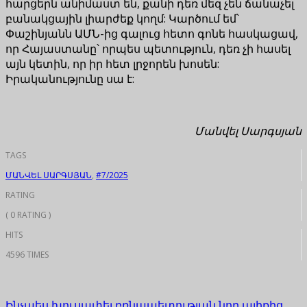
հարցերն անիմաստ են, քանի դեռ մեզ չեն ճանաչել
բանակցային լիարժեք կողմ: Կարծում եմ՝
Փաշինյանն ԱՄՆ-ից գալուց հետո գոնե հասկացավ,
որ Հայաստանը՝ որպես պետություն, դեռ չի հասել
այն կետին, որ իր հետ լրջորեն խոսեն:
Իրականությունը սա է:
Մանվել Սարգսյան
TAGS
ՄԱՆՎԵԼ ՍԱՐԳՍՅԱՆ
,
#7/2025
RATING
( 0 RATING )
HITS
4596 TIMES
Ինչպես խուսափել բռնապետության նոր ալիքից