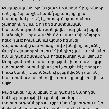
Քաղաքականությունը շատ կոնկրետ է՝ ինչ խնդիր
դրել եք ձեր առջեւ, հասե՞լ եք արդյոք դրա
կատարմանը, թե՞ չեք հասել: Հայաստանում
շատերին թվում է, որ եթե տնտեսական
հարաբերություններ ստեղծվեն՝ հարցերն ինքնին
կլուծվեն, եւ վերջ: Կարծես՝ Հայաստանի խնդիրը
հենց դա է: Իրականում պետք է գտնել
Հայաստանից այս «մնացորդի» խնդիրը եւ լուծել:
Բայց՝ ոչ, շատերին թվում է՝ խնդիր չկա: Փաշինյանը
եւս այդպես է մտածում՝ որեւէ խնդիր չկա, մնում է
Ադրբեջանի հետ խաղաղության փաստաթուղթը
ստորագրել ու հանգիստ շունչ քաշել: Ինչ է եղել որ՝
հիմա կարելի է եւ հեծանիվ քշել, ձվածեղ սարքել,
հասարակության հետ վիրտուալ զրույցի բռնվել եւ
այլն:
Բայց ամեն ինչ այնքան էլ այդպես չէ, կարող եմ
կրկնել՝բազմաթիվ երկրների համար
փոփոխությունների այս շրջանում գոյություն ունի
լինել-չլինելու խնդիր: Գոյատեւելու մեր իրավունքը