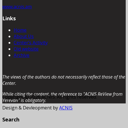
www.acnis.am
Links
Home
About Us
Center’s Activity
Old website
Archive
The views of the authors do not necessarily reflect those of the
Center.
While citing the content, the reference to "ACNIS ReView from
Copyright © 2026 ACNIS. All rights reserved.
Yerevan” is obligatory.
Design & Devleopment by
ACNIS
Search