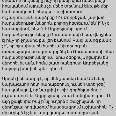
նրան, որ հույսները ինչ-որ բանի վրա դնեն, բայց
իրականում այդպես չէ, մենք տեսնում ենք, թե մեր
հակառակորդն ինչպես է աշխատում՝
ուշադրություն դարձրեք ՌԴ-Ադրբեջան լարված
հարաբերություններին, բոլորը հետեւում են՝ ի՞նչ է
կատարվում, ինչո՞ւ է Ադրբեջանը սրում
հարաբերությունները Ռուսաստանի հետ, վերջինս
էլ ինչ-որ ջղաձիգ քայլեր է անում: Բայց պարզ բան է,
չէ՞, որ հյուսիսային հարեւանի ռեսուրսն
առավելագույնս օգտագործել են Ռուսաստանի հետ
հարաբերություններում՝ նրա ձեռքով Արցախն են
վերցրել եւ այլն, հիմա շատ հանգիստ Ադրբեջանը
հաջորդ խնդիրներն է դնում:
Արդեն իսկ պարզ է, որ մեծ շանսեր կան ԱՄՆ նոր
նախագահի հետ հարաբերություններ ստեղծել՝
հասկանալով, որ նա լրիվ ուրիշ գործելաոճով է
աշխատում, եւ Ադրբեջանը շատ հանգիստ գնում է
այդ քայլերին: Իսկ ի՞նչ ուղերձ է Փաշինյանն իր
վերոնշյալ հոդվածում հասցեագրում աշխարհին: Ոչ
մի ուղերձ էլ չկա, պարզապես խաղաղության