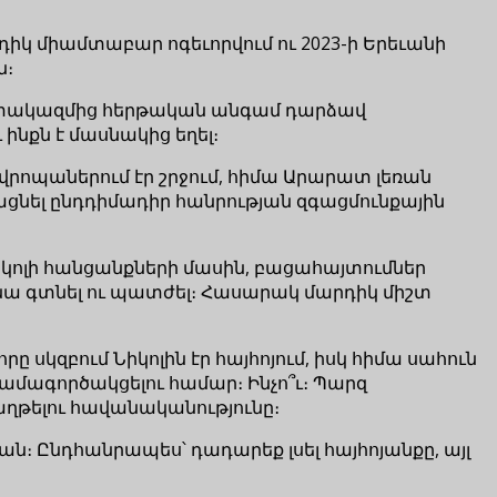
րդիկ միամտաբար ոգեւորվում ու 2023-ի Երեւանի
ն։
աշխատակազմից հերթական անգամ դարձավ
 ինքն է մասնակից եղել։
րոպաներում էր շրջում, հիմա Արարատ լեռան
իացնել ընդդիմադիր հանրության զգացմունքային
 Նիկոլի հանցանքների մասին, բացահայտումներ
րողանա գտնել ու պատժել։ Հասարակ մարդիկ միշտ
րը սկզբում Նիկոլին էր հայհոյում, իսկ հիմա սահուն
ամագործակցելու համար։ Ինչո՞ւ։ Պարզ
աղթելու հավանականությունը։
յան։ Ընդհանրապես՝ դադարեք լսել հայհոյանքը, այլ