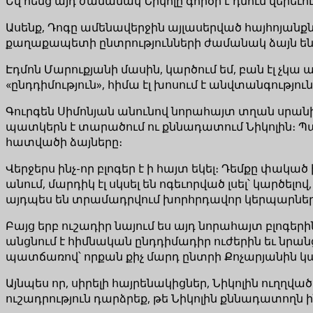
Եվ հենց այդ ժամանակ Նիկոլը գործի է դնում վերեւ
Ասենք, Դոգը ամենավերջին այլասերված հայհոյանքն 
քաղաքապետի ընտրությունների ժամանակ ձայն են տա
Էդմոն Մարուքյանի մասին, կարծում եմ, բան էլ չ
«ընդդիմություն», հիմա էլ խոսում է անվտանգություն
Գուրգեն Սիմոնյան անունով նորահայտ տղան սրանի
պատկերն է տարածում ու քննադատում Նիկոլին։ Պար
հատվածի ձայները։
Վերջերս ինչ-որ բլոգեր է ի հայտ եկել։ Դեմքը փակ
անում, մարդիկ էլ սկսել են ոգեւորված լսել՝ կարծե
այդպես են տրամադրվում խորհրդավոր կերպարնե
Բայց երբ ուշադիր նայում ես այդ նորահայտ բլոգերին
անցնում է հիմնական ընդդիմադիր ուժերին եւ նրան
պատճառով՝ որքան քիչ մարդ ընտրի Քոչարյանին կա
Այնպես որ, սիրելի հայրենակիցներ, Նիկոլին ուղղվ
ուշադրություն դարձրեք, թե Նիկոլին քննադատողն ին