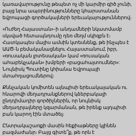
կառավարությունը թեպետ ոչ մի կարմիր գիծ չունի,
բայց նրա ապօրինությունները կհարստանան
եվրոպացի գործակալների երեւակայություններով։
«Ուժեղ Հայաստան»-ի անդամների նկատմամբ
սկսված հետապնդումը դեռ մեղմ սկիզբն է։
Հատկապես մայիս ամսին կտեսնենք, թե ինչպես է
ԱԱԾ-ն բեմականացնելու Հայաստանում, իբր,
«ռուսական լրտեսական» կամ «ռուսական
ահաբեկչական» խմբերի «բացահայտումներ»:
Նույնիսկ Պուտինը կհիանա Եվրոպայի
մտահղացումներով։
Քննչական կոմիտեն այնպիսի երեւակայական ու
հնարովի մեղադրանքներով կձերբակալի
ընդդիմադիր գործիչներին, որ նույնիսկ
մեղադրյալները կզարմանան, թե իրենք այդպիսի
բան կարող էին մտածել։
Ընտրակաշառքի մասին հեքիաթները կլինեն
բազմաժանր։ Բայց գիտե՞ք, թե որն է