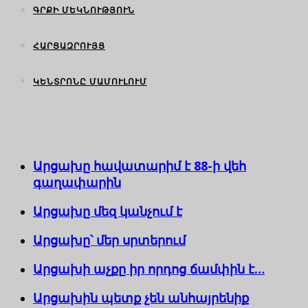
ԳՐՔԻ ՄԵԿՆՈՒԹՅՈՒՆ
ՀԱՐՑԱԶՐՈՒՅՑ
ԿԵՆՏՐՈՆԸ ՄԱՄՈՒԼՈՒՄ
Արցախը հավատարիմ է 88-ի վեհ
գաղափարին
Արցախը մեզ կանչում է
Արցախը՝ մեր սրտերում
Արցախի աչքը իր որդոց ճամփին է…
Արցախին պետք չեն անհայրենիք