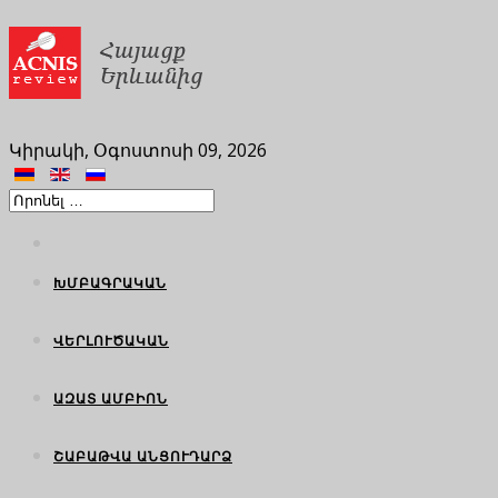
Կիրակի, Օգոստոսի 09, 2026
ԽՄԲԱԳՐԱԿԱՆ
ՎԵՐԼՈՒԾԱԿԱՆ
ԱԶԱՏ ԱՄԲԻՈՆ
ՇԱԲԱԹՎԱ ԱՆՑՈՒԴԱՐՁ