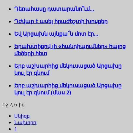
Դեռահասը դատարանո՞ւմ…
Դժվար է ասել հրաժեշտի խոսքեր
Եվ Արցախն այնքա՜ն մոտ էր…
Երախտիքով լի «հանդիպումներ» հայոց
մեծերի հետ
Երբ աշխարհից մեկուսացած Արցախը
կուլ էր գնում
Երբ աշխարհից մեկուսացած Արցախը
կուլ էր գնում (մաս 2)
Էջ 2, 6-ից
Սկիզբ
Նախորդ
1