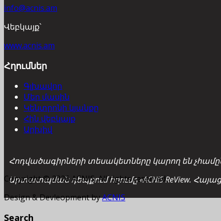
info@acnis.am
Վեբկայք՝
www.acnis.am
Հղումներ
Գլխավոր
Մեր մասին
Կենտրոնի կյանքը
Հին վեբկայք
Արխիվ
Հոդվածագիրների տեսակետները կարող են չհամընկ
Copyright © 2026 ACNIS. All rights reserved.
Արտատպման դեպքում հղումը «ACNIS ReView. Հայա
Design & Devleopment by
ACNIS
Search