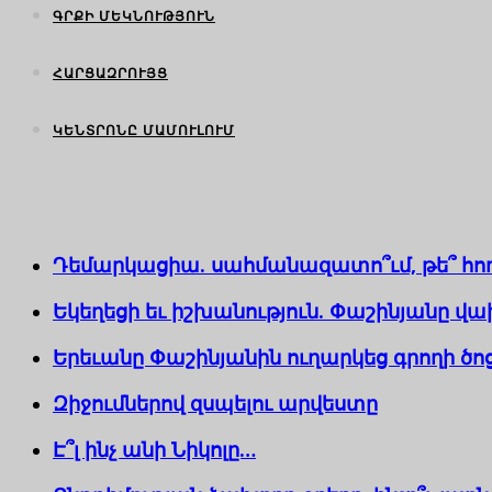
ԳՐՔԻ ՄԵԿՆՈՒԹՅՈՒՆ
ՀԱՐՑԱԶՐՈՒՅՑ
ԿԵՆՏՐՈՆԸ ՄԱՄՈՒԼՈՒՄ
Դեմարկացիա. սահմանազատո՞ւմ, թե՞ հո
Եկեղեցի եւ իշխանություն. Փաշինյանը վա
Երեւանը Փաշինյանին ուղարկեց գրողի ծո
Զիջումներով զսպելու արվեստը
Է՞լ ինչ անի Նիկոլը…