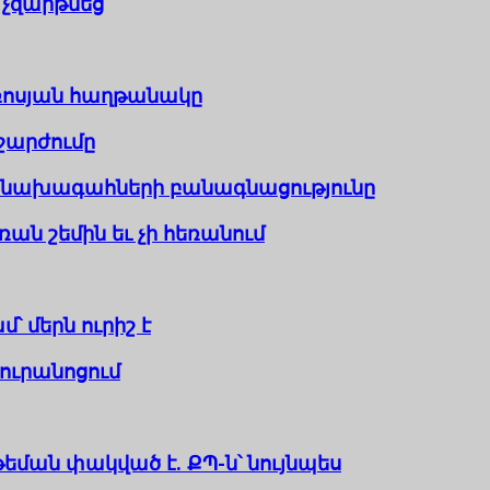
ն չզարթնեց
ւռոսյան հաղթանակը
շարժումը
ն նախագահների բանագնացությունը
ռան շեմին եւ չի հեռանում
՝ մերն ուրիշ է
ուրանոցում
թեման փակված է. ՔՊ-ն՝ նույնպես