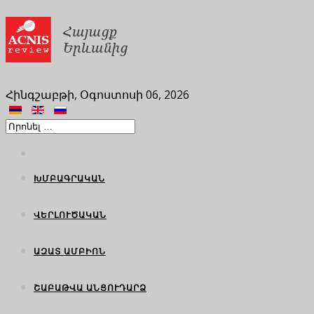
Հինգշաբթի, Օգոստոսի 06, 2026
ԽՄԲԱԳՐԱԿԱՆ
ՎԵՐԼՈՒԾԱԿԱՆ
ԱԶԱՏ ԱՄԲԻՈՆ
ՇԱԲԱԹՎԱ ԱՆՑՈՒԴԱՐՁ