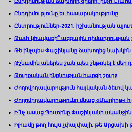
Ընդդիմության ձախորդ օրերը. ինչո՞ւ լաո
Ընդդիմությունը եւ հասարակությունը
Ընտրություններ-2021. իշխանության պյո
Թափ կհավաքի՞ ազգային դիմադրության 
Թե ինչպես Փաշինյանը ձախողեց նախկի
Թշնամին աներես շան պես շնթռկել է մեր դ
Թուրքական ինքնության հարցի շուրջ
Ժողովրդավարություն հայկական ձեւով կամ
Ժողովրդավարությունը մնաց «Մարիոթ» հյ
Ի՞նչ ասաց Պուտինը Փաշինյանի ականջին
Իլհամը թող հույս չփայփայի, թե Արցախի 