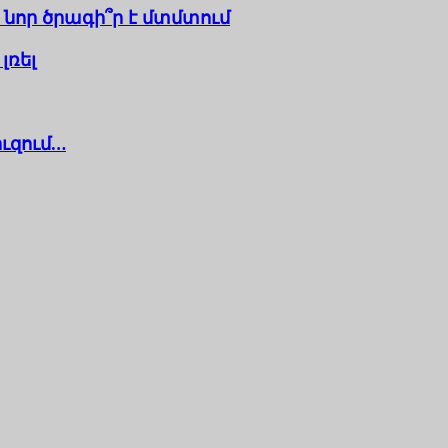
նոր ծրագի՞ր է մտմտում
լռել
ուզում…