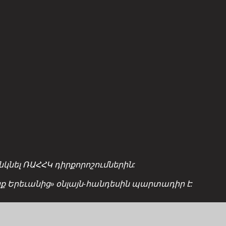
նել ՌԱՀՀԿ դիրքորոշումներին:
ցք Երեւանից» օնլայն-հանդեսին պարտադիր է: