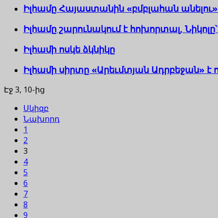
Իլհամը Հայաստանին «բմբլահան անելու» 
Իլհամը շարունակում է հոխորտալ, Նիկոլը՝ 
Իլհամի ոսկե ձկնիկը
Իլհամի սիրտը «Արեւմտյան Ադրբեջան» է 
Էջ 3, 10-ից
Սկիզբ
Նախորդ
1
2
3
4
5
6
7
8
9