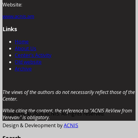
Website:
www.acnis.am
Links
Home
About Us
Center’s Activity
Old website
Archive
The views of the authors do not necessarily reflect those of the
Center.
While citing the content, the reference to "ACNIS ReView from
Copyright © 2026 ACNIS. All rights reserved.
Yerevan” is obligatory.
Design & Devleopment by
ACNIS