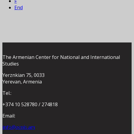
»
End
The Armenian Center for National and International
Studies
Yerznkian 75, 0033
Yerevan, Armenia
Tel.:
+374 10 528780 / 274818
Email:
info@acnis.am