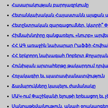
Հասարակության բարոյազրկումը
Հետանկախական Հայաստանն այսքան ան
Հետընտրական զարգացումներ. կկտրի՞ Փ
Հիմնախնդիրը զանցառելու «նուրբ» արվե
ՀՀ ԱԳ առաջին նախարար Րաֆֆի Հովհանն
ՀՀ երկրորդ նախագահ Ռոբերտ Քոչարյանի
Հունիսյան արտահերթը թակարդում դրվա
Հռչակագիր եւ պատասխանատվություն
Ճամպրուկները կապելու ժամանակը
ՄԱԿ-ում Փաշինյանի ելույթի երեւացող եւ 
Մանրաթեմայնություն. անալի օրակարգեր