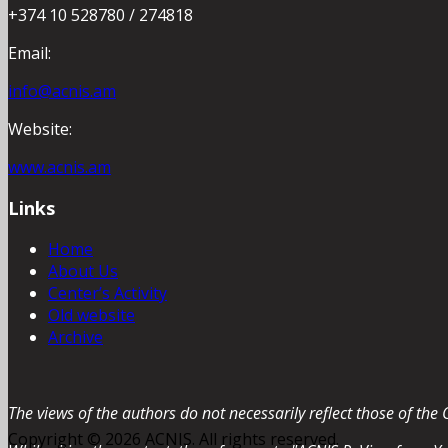
+374 10 528780 / 274818
Email:
info@acnis.am
Website:
www.acnis.am
Links
Home
About Us
Center’s Activity
Old website
Archive
The views of the authors do not necessarily reflect those of the 
Copyright © 2026 ACNIS. All rights reserved.