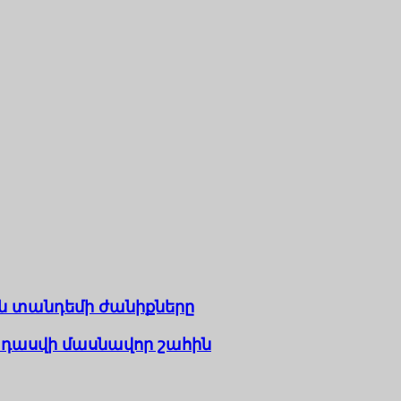
ն տանդեմի ժանիքները
ադասվի մասնավոր շահին