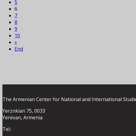
5
6
7
8
9
10
»
End
The Armenian Center for National and International Studi
Yerznkian 75, 0033
Yerevan, Armenia
Tel.: