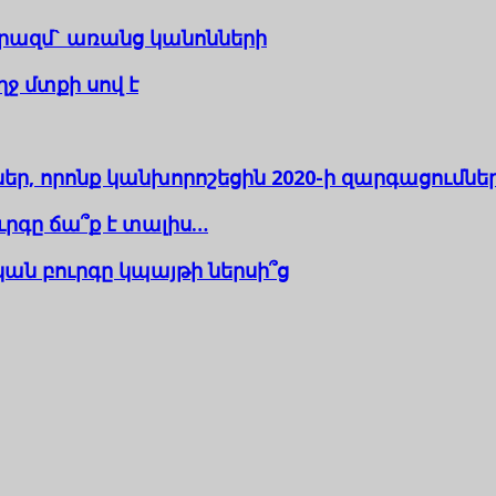
երազմ` առանց կանոնների
ջ մտքի սով է
, որոնք կանխորոշեցին 2020-ի զարգացումնե
րգը ճա՞ք է տալիս…
ն բուրգը կպայթի ներսի՞ց